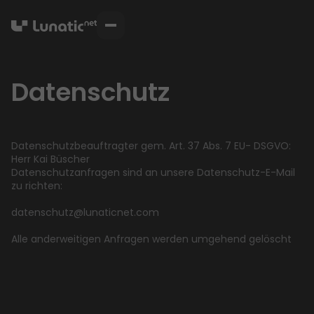
Datenschutz
Projektlösungen
9
Dienstleistungen
6
Karriere
News
Datenschutzbeauftragter gem. Art. 37 Abs. 7 EU- DSGVO:
Events
Herr Kai Büscher
Datenschutzanfragen sind an unsere Datenschutz-E-Mail
Kontakt
zu richten:
datenschutz@lunaticnet.com
Alle anderweitigen Anfragen werden umgehend gelöscht